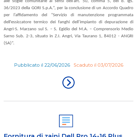
alle soglie comunitarie ai sensi dell’art. 50, comma 5, del d. lgs.
36/2023 della GORI S.p.A.”, per la conclusione di un Accordo Quadro
per l’affidamento del “Servizio di manutenzione programmata
dell'essiccatore termico dei fanghi dell’impianto di depurazione di
Angri-S. Marzano sul S. – S. Egidio del M.A. – Comprensorio Medio
Sarno Sub. 2-3, situato in Z.I. Angri, Via Taurano 1, 84012 - ANGRI
(SA)”.
Pubblicato il 22/06/2026
Scaduto il 03/07/2026
Fornitura di zaini Dell Pro 14-16 Plus