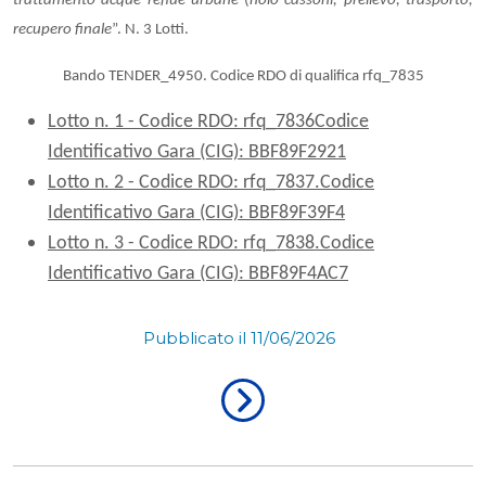
trattamento acque reflue urbane
(
nolo cassoni, prelievo, trasporto,
recupero finale
”. N. 3 Lotti.
Bando TENDER_4950
.
Codice RDO di qualifica rfq_7835
Lotto n. 1 -
Codice RDO: rfq_7836
Codice
Identificativo Gara (CIG): BBF89F2921
Lotto n. 2 -
Codice RDO: rfq_7837.
Codice
Identificativo Gara (CIG): BBF89F39F4
Lotto n. 3 -
Codice RDO: rfq_7838.
Codice
Identificativo Gara (CIG): BBF89F4AC7
Pubblicato il 11/06/2026