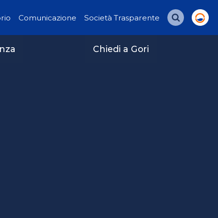
orio
Comunicazione
Società Trasparente
Cerca
enza
Chiedi a Gori