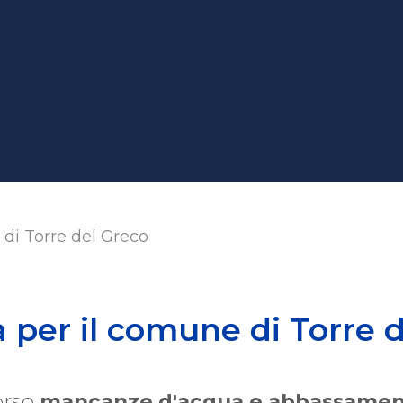
di Torre del Greco
per il comune di Torre d
orso
mancanze d'acqua e abbassamenti