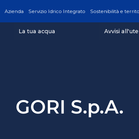
Azienda
Servizio Idrico Integrato
Sostenibilità e territ
La tua acqua
Avvisi all'ut
GORI S.p.A.