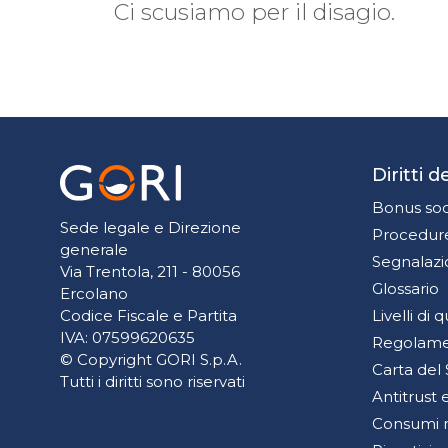
Ci scusiamo per il disagio.
Diritti 
Bonus soc
Sede legale e Direzione
Procedure
generale
Segnalazi
Via Trentola, 211 - 80056
Glossario
Ercolano
Livelli di 
Codice Fiscale e Partita
IVA: 07599620635
Regolamen
© Copyright GORI S.p.A.
Carta del 
Tutti i diritti sono riservati
Antitrust
Consumi 