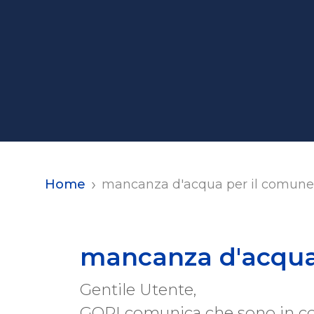
Home
mancanza d'acqua per il comune 
mancanza d'acqua 
Gentile Utente,
GORI comunica che sono in c