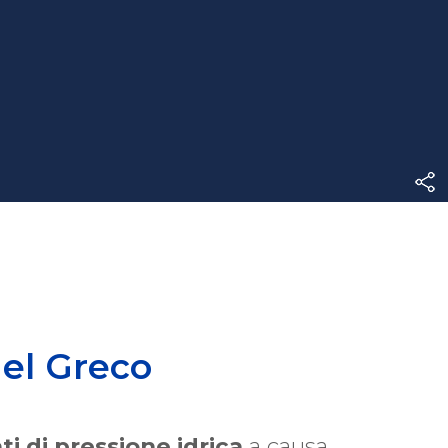
el Greco
 di pressione idrica
a causa