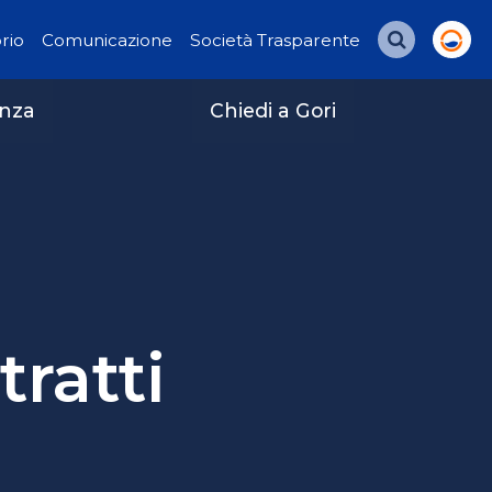
orio
Comunicazione
Società Trasparente
Cerca
enza
Chiedi a Gori
tratti