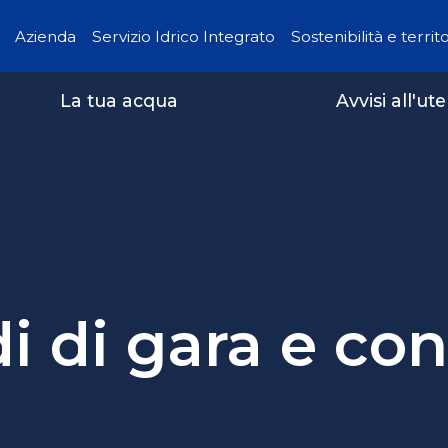
Azienda
Servizio Idrico Integrato
Sostenibilità e territ
La tua acqua
Avvisi all'ut
 di gara e con