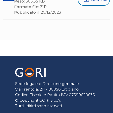
Peso:
305,55 KB
Formato file:
ZIP
Pubblicato il:
20/12/2023
Sede legale e Direzione generale
Via Trentola, 211 - 80056 Ercolano
Codice Fiscale e Partita IVA: 07599620635
© Copyright GORI S.p.A.
Tutti i diritti sono riservati