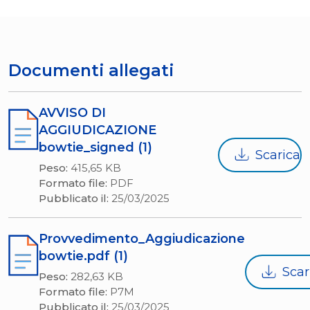
Documenti allegati
AVVISO DI
AGGIUDICAZIONE
bowtie_signed (1)
Scarica
Peso:
415,65 KB
Formato file:
PDF
Pubblicato il:
25/03/2025
Provvedimento_Aggiudicazione
bowtie.pdf (1)
Scar
Peso:
282,63 KB
Formato file:
P7M
Pubblicato il:
25/03/2025