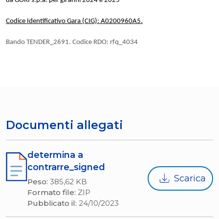
da GORI s.p.a. per gli anni 2024 e 2025”
Codice Identificativo Gara (CIG): A0200960A5.
Bando TENDER_2691. Codice RDO: rfq_4034
Documenti allegati
determina a
contrarre_signed
Scarica
Peso:
385,62 KB
Formato file:
ZIP
Pubblicato il:
24/10/2023