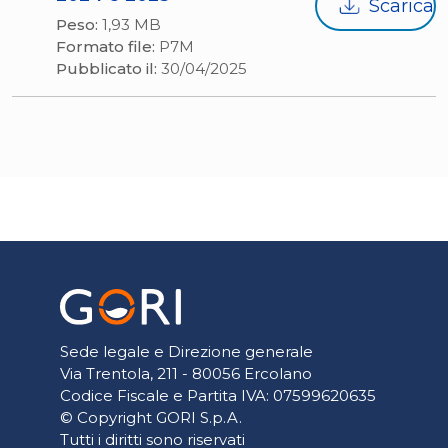
Scarica
Peso:
1,93 MB
Formato file:
P7M
Pubblicato il:
30/04/2025
Sede legale e Direzione generale
Via Trentola, 211 - 80056 Ercolano
Codice Fiscale e Partita IVA: 07599620635
© Copyright GORI S.p.A.
Tutti i diritti sono riservati