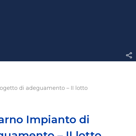
ogetto di adeguamento – II lotto
arno Impianto di
uamento – II lotto