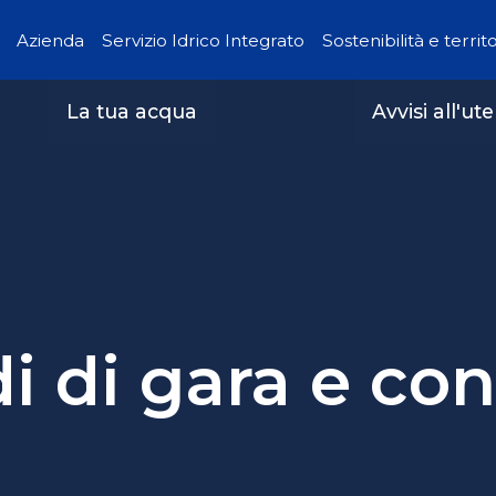
Azienda
Servizio Idrico Integrato
Sostenibilità e territ
La tua acqua
Avvisi all'ut
 di gara e con