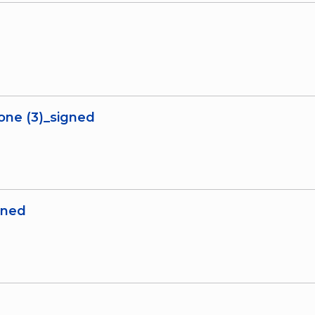
one (3)_signed
gned