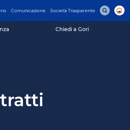
orio
Comunicazione
Società Trasparente
Cerca
enza
Chiedi a Gori
tratti