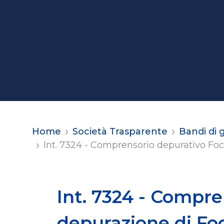
Home
Società Trasparente
Bandi di 
Int. 7324 - Comprensorio depurativo Foc
Int. 7324 - Compr
depurazione di Fo