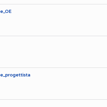
ne_OE
e_progettista