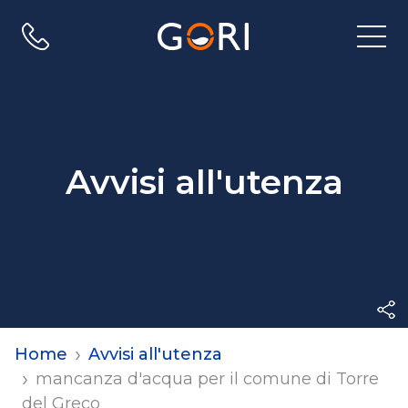
Apri
menu
di
navig
Avvisi all'utenza
Home
Avvisi all'utenza
mancanza d'acqua per il comune di Torre
del Greco