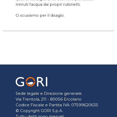
minuti l'acqua dai propri rubinetti.
Ci scusiamo per il disagio.
Sede legale e Direzione generale
Via Trentola, 211 - 80056 Ercolano
Codice Fiscale e Partita IVA: 07599620635
© Copyright GORI S.p.A.
Tutti i diritti sono riservati