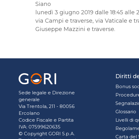
Siano
lunedì 3 giugno 2019 dalle 18:45 alle 
via Campi e traverse, via Vaticale e t
Giuseppe Mazzini e traverse.
Diritti 
Bonus soc
Sede legale e Direzione
Procedure
generale
Segnalazi
Via Trentola, 211 - 80056
Glossario
Ercolano
Livelli di 
Codice Fiscale e Partita
IVA: 07599620635
Regolamen
© Copyright GORI S.p.A.
Carta del 