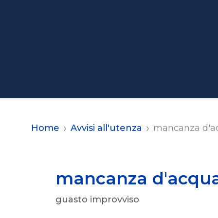
Home
Avvisi all'utenza
mancanza d'ac
mancanza d'acqua
guasto improvviso