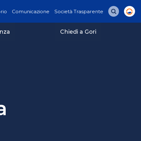
orio
Comunicazione
Società Trasparente
Cerca
enza
Chiedi a Gori
a