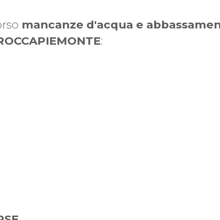
orso
mancanze d'acqua e abbassamenti
ROCCAPIEMONTE
:
RSE