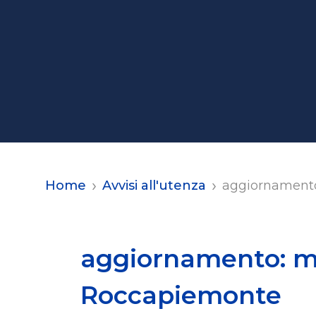
Home
Avvisi all'utenza
aggiornamento
aggiornamento: m
Roccapiemonte