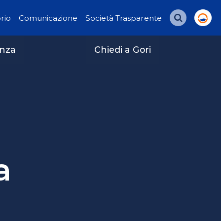
orio
Comunicazione
Società Trasparente
Cerca
enza
Chiedi a Gori
a