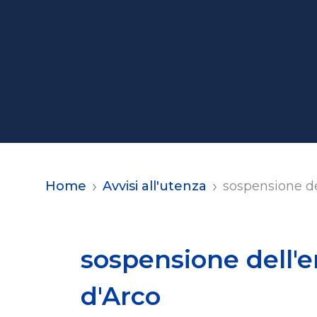
Home
Avvisi all'utenza
sospensione de
sospensione dell'
d'Arco