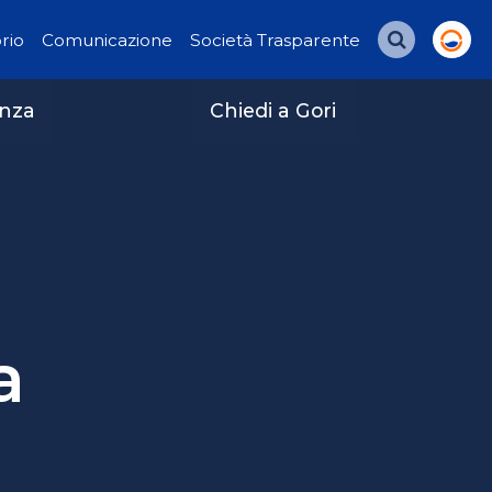
orio
Comunicazione
Società Trasparente
Cerca
enza
Chiedi a Gori
a