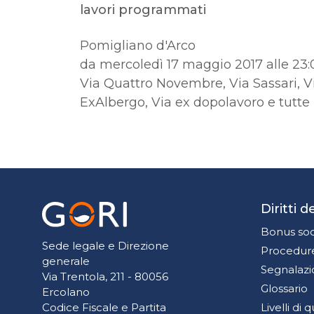
lavori programmati
Pomigliano d'Arco
da mercoledì 17 maggio 2017 alle 23:
Via Quattro Novembre, Via Sassari, Vi
ExAlbergo, Via ex dopolavoro e tutte l
Diritti 
Bonus soc
Sede legale e Direzione
Procedure
generale
Segnalazi
Via Trentola, 211 - 80056
Glossario
Ercolano
Livelli di 
Codice Fiscale e Partita