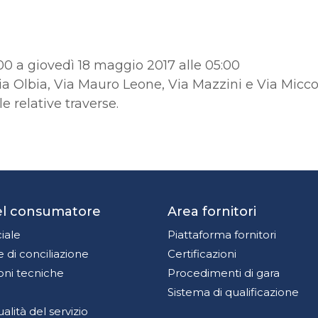
00 a giovedì 18 maggio 2017 alle 05:00
a Olbia, Via Mauro Leone, Via Mazzini e Via Miccoli
e relative traverse.
del consumatore
Area fornitori
iale
Piattaforma fornitori
 di conciliazione
Certificazioni
oni tecniche
Procedimenti di gara
Sistema di qualificazione
qualità del servizio