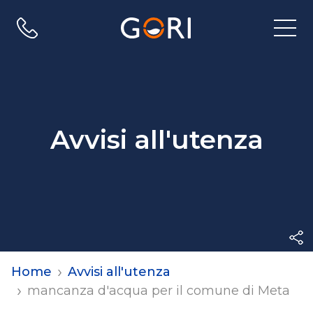
Apri
menu
di
navig
Avvisi all'utenza
Home
Avvisi all'utenza
mancanza d'acqua per il comune di Meta