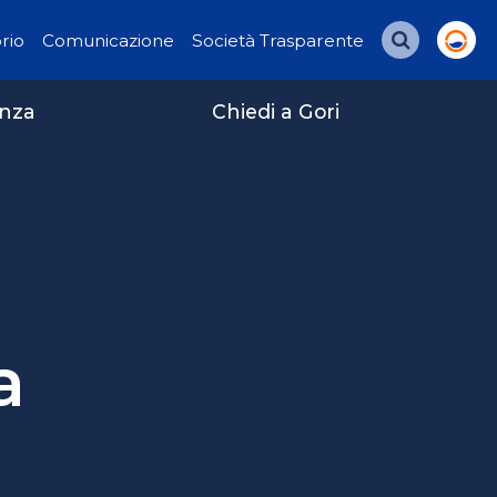
orio
Comunicazione
Società Trasparente
Cerca
enza
Chiedi a Gori
a