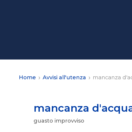
Home
Avvisi all'utenza
mancanza d'ac
mancanza d'acqua 
guasto improvviso