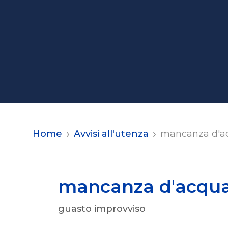
Home
Avvisi all'utenza
mancanza d'ac
mancanza d'acqua
guasto improvviso