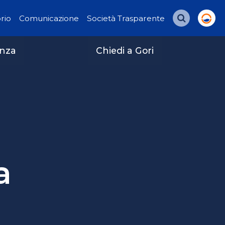
orio
Comunicazione
Società Trasparente
Cerca
enza
Chiedi a Gori
a