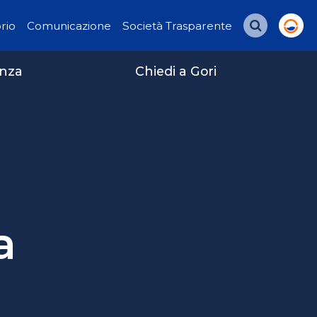
orio
Comunicazione
Società Trasparente
Cerca
enza
Chiedi a Gori
a