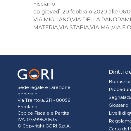
Fisciano
da giovedì 20 febbraio 2020 alle 06:0
VIA MIGLIANO,VIA DELLA PANORAMI
MATERIA,VIA STABIA,VIA MAI,VIA FI
Diritti 
Bonus soc
Sede legale e Direzione
Procedure
generale
Segnalazi
Via Trentola, 211 - 80056
Glossario
Ercolano
Livelli di 
Codice Fiscale e Partita
IVA: 07599620635
Regolamen
© Copyright GORI S.p.A.
Carta del 