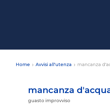
Home
Avvisi all'utenza
mancanza d'ac
mancanza d'acqua 
guasto improvviso