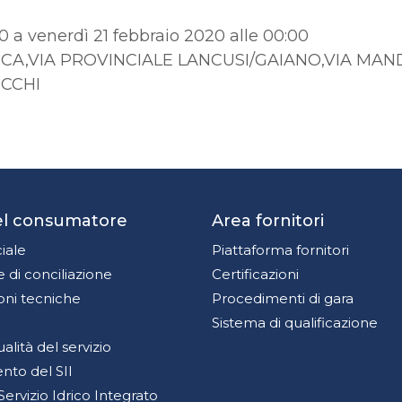
0 a venerdì 21 febbraio 2020 alle 00:00
CA,VIA PROVINCIALE LANCUSI/GAIANO,VIA MANDA
OCCHI
del consumatore
Area fornitori
iale
Piattaforma fornitori
 di conciliazione
Certificazioni
oni tecniche
Procedimenti di gara
Sistema di qualificazione
qualità del servizio
to del SII
Servizio Idrico Integrato