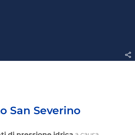
o San Severino
 di pressione idrica
a causa