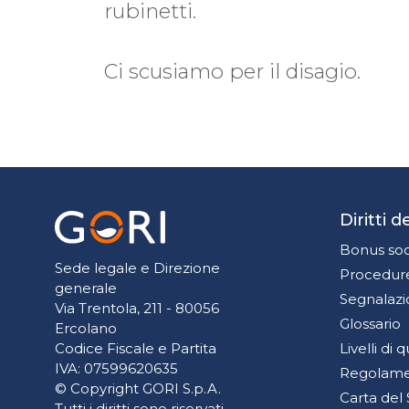
rubinetti.
Ci scusiamo per il disagio.
Diritti 
Bonus soc
Sede legale e Direzione
Procedure
generale
Segnalazi
Via Trentola, 211 - 80056
Glossario
Ercolano
Livelli di 
Codice Fiscale e Partita
IVA: 07599620635
Regolamen
© Copyright GORI S.p.A.
Carta del 
Tutti i diritti sono riservati