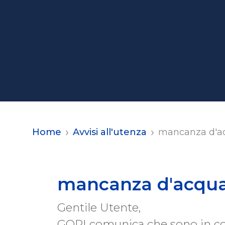
Home
Avvisi all'utenza
mancanza d'ac
mancanza d'acqua 
Gentile Utente,
GORI comunica che sono in c