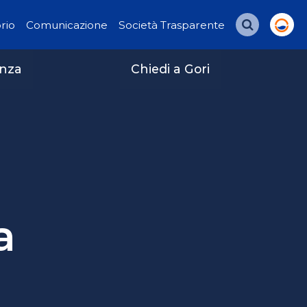
orio
Comunicazione
Società Trasparente
Cerca
enza
Chiedi a Gori
a