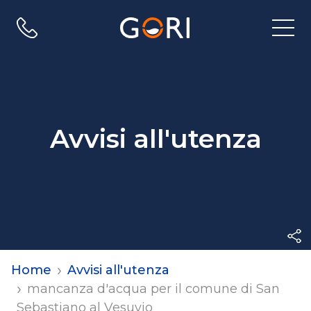
Apri
menu
di
navig
Avvisi all'utenza
Home
Avvisi all'utenza
mancanza d'acqua per il comune di San
Sebastiano al Vesuvio