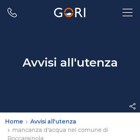
Apri
menu
di
navig
Avvisi all'utenza
Home
Avvisi all'utenza
mancanza d'acqua nel comune di
Roccarainola